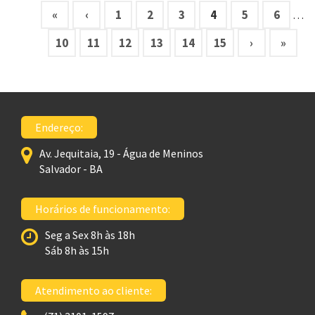
«
‹
1
2
3
4
5
6
…
10
11
12
13
14
15
›
»
Endereço:
Av. Jequitaia, 19 - Água de Meninos
Salvador - BA
Horários de funcionamento:
Seg a Sex 8h às 18h
Sáb 8h às 15h
Atendimento ao cliente: