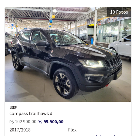
10 Fotos
JEEP
compass trailhawk d
102.900,00
95.900,00
R$
R$
2017/2018
Flex